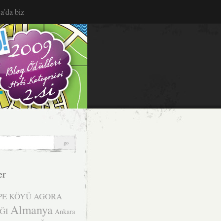
a’da biz
er
PE KÖYÜ
AGORA
Almanya
ĞI
Ankara