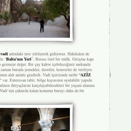
ıvadi
adındaki yere yürüyerek gidiyoruz. Hakikaten de
Balta’nın Yeri
ile “
”. Burası özel bir mülk. Girişine kapı
p gezmeye değer. Bir çay kahve içebileceğiniz mekanda
aman burada yemekler, davetler, konserler de veriliyor.
“
AZİZ
men aldı anlattı gezdirdi. Vadi içerisinde tarihi
”
var. Enteresan tabii, bölge kayasının oyulabilir yapıda
ların ihtiyaçlarını karşılayabilecekleri bir yaşam alanına
Vadi’nin çukurda kalan konumu burayı daha da bir