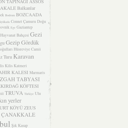
N TAPINAĞI
ASSOS
BAKALE
Balkanlar
BOZCAADA
ek
Bodrum
Cennet Çamuru
Doğu
üyükada
ovnik
Gaziantep
Ege
Gezi
 Hayvanat Bahçesi
Gezip Gördük
ogu
oğulları
Hüsreviye Camii
Karavan
z Turu
lis
Kilis Katmeri
AHIR KALESI
Marmaris
ZGAH TABYASI
EKIRDAĞ KÖFTESI
TRUVA
ii
Ulu
Türkiye
kın yerler
YURT KÖYÜ
ZEUS
ÇANAKKALE
nbul
Şık Kasap