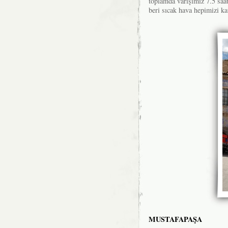
toplamda varışımız 7.5 saa
beri sıcak hava hepimizi ka
MUSTAFAPAŞA