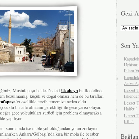
Gezi A
Gezi
Arşivimiz
Son Ya
Kapadok
Uçhisar,
Ihlara V
Kapadok
Zelve A
Ukabeyn
Lezzet T
iğimiz, Mustafapaşa beldesi’ndeki
butik otelinde
em bozulmamış, küçük ve doğal olması hem de bu tarafları
İskender
afapaşa
’yı özellikle tercih etmemize neden oldu.
Lezzet T
çocuklu bir aile olmanın gerekliliği ile gece yarısı oluyor.
Halfeti’
 eğer gece yolculukları sürücü için problem olmayacaksa
Lezzet 
ilde yapılıyor.
Kilis’
an, sonrasında ise duble yol olduğundan yolun zorlayıcı
dınlanırken Ankara/Gölbaşı’nda kısa bir mola ile beraber
Bağlant