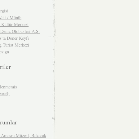
rgisi
lt / Münih
g Kültür Merkezi
 Deniz Otobüsleri A.Ş.
z’ta Döner Keyfi
g Turist Merkezi
esign
riler
ilenmemiş
Durağı
rumlar
 Amasra Müzesi, Bakacak