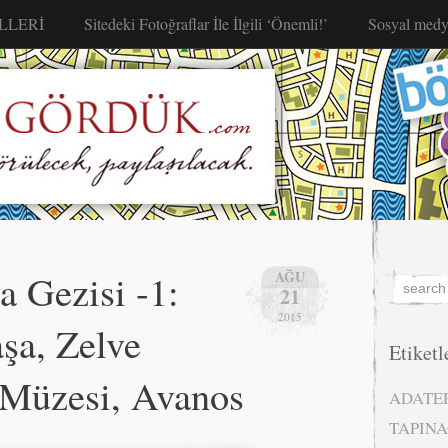
LLERİ
Sitedeki Fotoğraflar İle İlgili ‘Önemli!’
Sosyal medy
 Gezisi -1:
AĞU
21
2015
şa, Zelve
Etiketl
 Müzesi, Avanos
ADATE
TAPINA