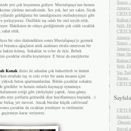
Tepesi, 
mizde yeri çok hoşumuza gidiyor. Mustafapaşa’nın hemen
Amasra S
kezine yürüme mesafesinde. Ses yok, her yer sakin. Sıcak
ÇİFTÇ
yıllardır geldiğimiz bir tanıdığımızın otelindeymişiz gibi
Balkan G
yerleşiyoruz. Özellikle taş odalı bir otel tercih ettik.
Split, D
oluyor. Hakikaten de odaya girdiğimizde çok ciddi sıcaklık
 rahat ettik.
ÇİFTÇ
Amasra,
e kısa bir süre dinlendikten sonra Mustafapaşa’yı gezmek
Tepesi, 
ol boyunca ağaçların artık azalması etrafa enteresan bir
Amasra S
nı hakim kılmış. Sokaklar ve evler de öyle. Bebek
Onur Ö
im çocuklar etrafta koşturuyor. E biraz da enerjilerini
Balkan G
Split, D
alı Konak
dizisi ile adından çok bahsettirdi ve ününü
Yaz Tati
ken etraftaki taş ve eski evler bir anda insanın içini
Turunç,
ız yüksek beton apartmanlardan. Bütün çocuklar sokakta
ÇİFTÇ
 de gördüler ve hemen onlarla kaynaşıp oynamaya
 kafamızın estiği gibi yürüyüşler yaptık. Ama güneş
Sayfala
aba niye şortlarla gelmedik diye hayıflanmaya başladık. :)
 birkaç yer mevcut. Ancak buralar küçük café/esnaf
 sonra çocuklar da sıcaktan yoruluyor ve otelimizin
ÇİFTÇ
 geçirmeye karar veriyoruz.
Sitedeki 
‘Önemli
Sosyal m