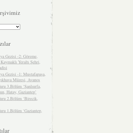
rşivimiz
zılar
ya Gezisi -2: Göreme,
 Kaymaklı Yeraltı Şehri,
adisi
ya Gezisi -1: Mustafapaşa,
çıkhava Müzesi, Avanos
uru 3.Bölüm ‘Şanlıurfa,
un, Hatay, Gaziantep’
uru 2.Bölüm ‘Birecik,
Turu 1.Bölüm ‘Gaziantep,
ılar