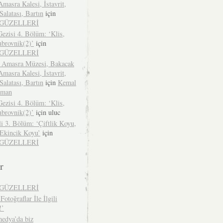
Amasra Kalesi, İstavrit,
alatası, Bartın
için
İGÜZELLERİ
ezisi 4. Bölüm: ‘Klis,
ubrovnik(2)’
için
İGÜZELLERİ
 Amasra Müzesi, Bakacak
Amasra Kalesi, İstavrit,
alatası, Bartın
için
Kemal
zman
ezisi 4. Bölüm: ‘Klis,
ubrovnik(2)’
için
uluc
li 3. Bölüm: ‘Çiftlik Koyu,
 Ekincik Koyu’
için
İGÜZELLERİ
r
İGÜZELLERİ
Fotoğraflar İle İlgili
!’
edya’da biz