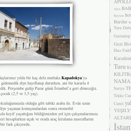
APOLLO
BA
Ağva
Beb
Bayram
Burdur
B
Turu
Dubr
Gaziantep
Gezi Bl
Hacı Fadıl
Karadeni
Turu
Ki
KILITB
Kapadokya
daşlarımız yılda bir kaç defa mutlaka
’ya
NAMA
i gidemedik diye hayıflanıp dururken, ani bir kararla 4
T
Suriye
irdik. Perşembe gidip Pazar günü İstanbul’a geri döneceğiz.
 çocuk (2,5 ve 3,5 yaş).
Tekke Cam
ya
yolculuğumuzda olduğu gibi tabiki araba ile. Evde uzun
Camii
 diye yaşanan konuşmalardan sonra otomobil
YEŞIL
zla keyif yaşattığını bildiğimizden yol için çalışmalarımıza
ALTARI
leri hesaplarken uçak ve orada araç kiralama masraflarını
İsta
 bir fark çıkıyordu.