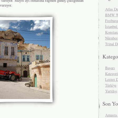
t sürüyor. Mayıs ayı olmasına ragmen güneş çıktığından
vuruyor.
Atlas De
BMW We
Freibur
İstanbul
Konstan
Nürnber
Tripal D
Katego
Başarı
Kategor
Lezzet 
Türkiye
Yurtdışı
Son Yo
Amasra,