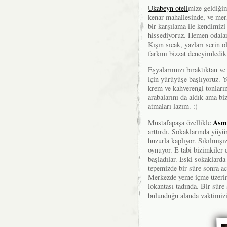
Ukabeyn oteli
mize geldiği
kenar mahallesinde, ve mer
bir karşılama ile kendimizi 
hissediyoruz. Hemen odalara 
Kışın sıcak, yazları serin 
farkını bizzat deneyimledik,
Eşyalarımızı bıraktıktan v
için yürüyüşe başlıyoruz. Y
krem ve kahverengi tonları
arabalarını da aldık ama biz
atmaları lazım. :)
Asm
Mustafapaşa özellikle
arttırdı. Sokaklarında yüyür
huzurla kaplıyor. Sıkılmış
oynuyor. E tabi bizimkiler
başladılar. Eski sokaklarda
tepemizde bir süre sonra ac
Merkezde yeme içme üzerine
lokantası tadında. Bir süre
bulunduğu alanda vaktimizi