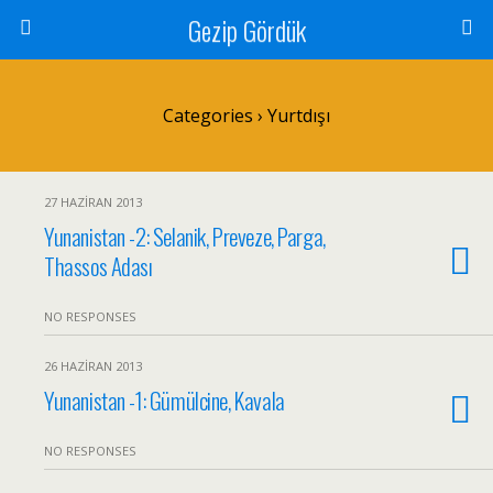
Gezip Gördük
Categories ›
Yurtdışı
27 HAZIRAN 2013
Yunanistan -2: Selanik, Preveze, Parga,
Thassos Adası
NO RESPONSES
26 HAZIRAN 2013
Yunanistan -1: Gümülcine, Kavala
NO RESPONSES