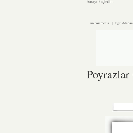
burayı keşfedin.
no comments
| tags:
Adapaza
Poyrazlar