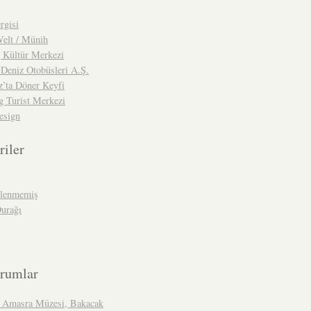
rgisi
lt / Münih
g Kültür Merkezi
 Deniz Otobüsleri A.Ş.
z’ta Döner Keyfi
g Turist Merkezi
esign
riler
ilenmemiş
Durağı
rumlar
 Amasra Müzesi, Bakacak