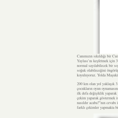
Canımızın sıkıldığı bir Cu
Yaylası’nı keşfetmek için 3
normal sayılabilecek bir s
soğuk olabileceğini öngörüp
koyuluyoruz. Yolda Maşuki
200 km olan yol yaklaşık 3
çocukların oyun oynamasını
ilk defa değişiklik yaparak
çekim yaparak göstermek ist
nasıldır acaba?”nın cevabı 
farklı çekimler yapmakta bi