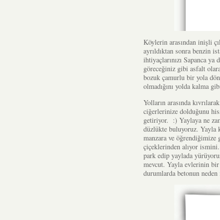
Köylerin arasından inişli çı
ayrıldıktan sonra benzin i
ihtiyaçlarınızı Sapanca ya 
göreceğiniz gibi asfalt ola
bozuk çamurlu bir yola dön
olmadığını yolda kalma gib
Yolların arasında kıvrılara
ciğerlerinize dolduğunu h
getiriyor. :) Yaylaya ne za
düzlükte buluyoruz. Yayla 
manzara ve öğrendiğimize g
çiçeklerinden alıyor ismini
park edip yaylada yürüyoru
mevcut. Yayla evlerinin bir
durumlarda betonun neden i