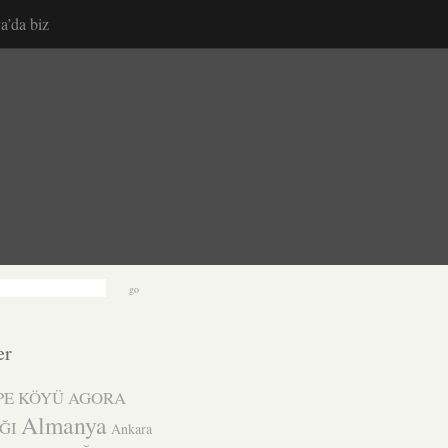
a’da biz
er
PE KÖYÜ
AGORA
Almanya
ĞI
Ankara