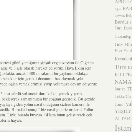
APOLLO
BA
Ağva
Beb
Bayram
Burdur
B
Turu
Dubr
Gaziantep
Gezi Bl
Hacı Fadıl
Karadeni
martesi günü yaptığımız şipşak organizasyon ile Çiğdem
Turu
Ki
 araç ve 3 aile olarak hareket ediyoruz. Hava Ekim için
oğuklukta, ancak 1400 m rakımlı bu yaylanın oldukça
KILITB
 bebekler için gerekli donanımı hazırlayarak yola
NAMA
yede öğlen yemeklerimizi yiyip yolumuza devam ediyoruz.
T
Suriye
.5 saat sürdü yol ancak dura kalka, yemek yiyerek,
Tekke Cam
 bekleyerek zamanımızın bir çoğunu geçirdik. Bu gezide
ya
 yaylaya giden yolun nasıl olduğunu sizlere kamera ile
Camii
edik. Buradaki amaç ”-biz nasıl gideriz oralara? Yollar
YEŞIL
için.
Linki burada buyrun
. :)Hatta bunu geliştirerek çok
ALTARI
zlerin hayali.
İsta