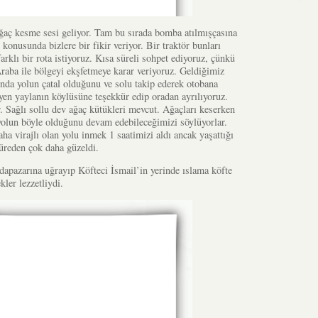
ğaç kesme sesi geliyor. Tam bu sırada bomba atılmışçasına
konusunda bizlere bir fikir veriyor. Bir traktör bunları
arklı bir rota istiyoruz. Kısa süreli sohpet ediyoruz, çünkü
Araba ile bölgeyi ekşfetmeye karar veriyoruz. Geldiğimiz
ında yolun çatal olduğunu ve solu takip ederek otobana
yen yaylanın köylüsüne teşekkür edip oradan ayrılıyoruz.
r. Sağlı sollu dev ağaç kütükleri mevcut. Ağaçları keserken
olun böyle olduğunu devam edebileceğimizi söylüyorlar.
ha virajlı olan yolu inmek 1 saatimizi aldı ancak yaşattığı
üreden çok daha güzeldi.
pazarına uğrayıp Köfteci İsmail’in yerinde ıslama köfte
ler lezzetliydi.