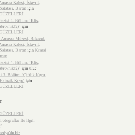
Amasra Kalesi, İstavrit,
alatası, Bartın
için
İGÜZELLERİ
ezisi 4. Bölüm: ‘Klis,
ubrovnik(2)’
için
İGÜZELLERİ
 Amasra Müzesi, Bakacak
Amasra Kalesi, İstavrit,
alatası, Bartın
için
Kemal
zman
ezisi 4. Bölüm: ‘Klis,
ubrovnik(2)’
için
uluc
li 3. Bölüm: ‘Çiftlik Koyu,
 Ekincik Koyu’
için
İGÜZELLERİ
r
İGÜZELLERİ
Fotoğraflar İle İlgili
!’
edya’da biz