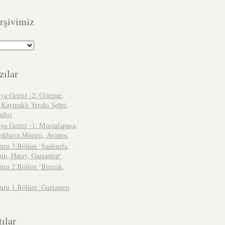
rşivimiz
zılar
ya Gezisi -2: Göreme,
 Kaymaklı Yeraltı Şehri,
adisi
ya Gezisi -1: Mustafapaşa,
çıkhava Müzesi, Avanos
uru 3.Bölüm ‘Şanlıurfa,
un, Hatay, Gaziantep’
uru 2.Bölüm ‘Birecik,
Turu 1.Bölüm ‘Gaziantep,
ılar