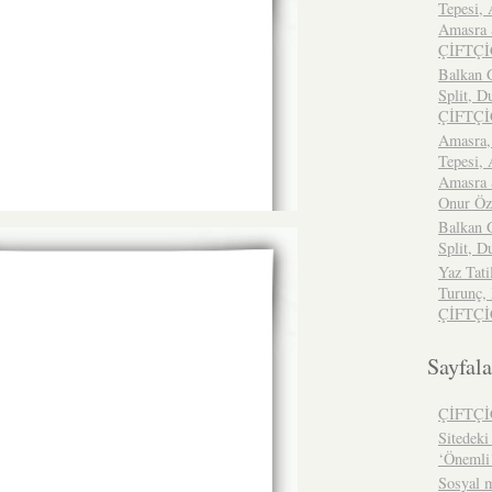
Tepesi, 
Amasra S
ÇİFTÇ
Balkan G
Split, D
ÇİFTÇ
Amasra,
Tepesi, 
Amasra S
Onur Ö
Balkan G
Split, D
Yaz Tati
Turunç,
ÇİFTÇ
Sayfala
ÇİFTÇ
Sitedeki 
‘Önemli
Sosyal m