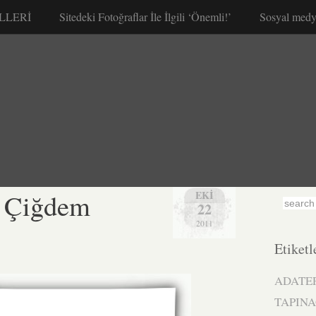
LLERİ
Sitedeki Fotoğraflar İle İlgili ‘Önemli!’
Sosyal medy
– Çiğdem
EKI
22
2011
Etiketl
ADATE
TAPINA