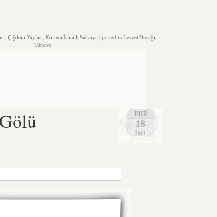
rı
,
Çiğdem Yaylası
,
Köfteci İsmail
,
Sakarya
| posted in
Lezzet Durağı
,
Türkiye
 Gölü
EKI
18
2011