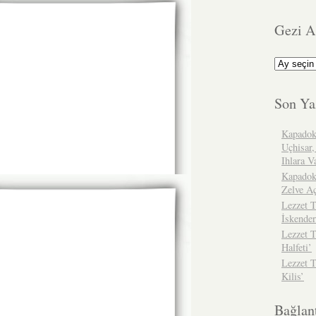
Gezi A
Gezi
Arşivimiz
Son Ya
Kapadok
Uçhisar,
Ihlara V
Kapadok
Zelve A
Lezzet T
İskender
Lezzet T
Halfeti’
Lezzet 
Kilis’
Bağlant