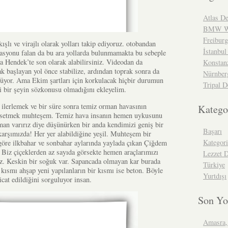
Atlas De
BMW We
Freibur
kışlı ve virajlı olarak yolları takip ediyoruz. otobandan
İstanbul
stasyonu falan da bu ara yollarda bulunmamakta bu sebeple
da Hendek’te son olarak alabilirsiniz. Videodan da
Konstan
rak başlayan yol önce stabilize, ardından toprak sonra da
Nürnber
üyor. Ama Ekim şartları için korkulacak hiçbir durumun
Tripal D
i bir şeyin sözkonusu olmadığını ekleyelim.
k ilerlemek ve bir süre sonra temiz orman havasının
Katego
issetmek muhteşem. Temiz hava insanın hemen uykusunu
man varırız diye düşünürken bir anda kendimizi geniş bir
Başarı
karşımızda! Her yer alabildiğine yeşil. Muhteşem bir
Kategor
öre ilkbahar ve sonbahar aylarında yaylada çıkan Çiğdem
. Biz çiçeklerden az sayıda görsekte hemen araçlarımızı
Lezzet 
z. Keskin bir soğuk var. Sapancada olmayan kar burada
Türkiye
 kısmı ahşap yeni yapılanların bir kısmı ise beton. Böyle
Yurtdışı
cat edildiğini sorguluyor insan.
Son Yo
Amasra,