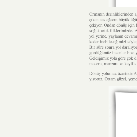
Ormanın derinliklerinden a
çıkan ses ağacın büyüklüğü 
çekiyor. Ondan dönüş için f
soğuk artık iliklerimizde. 
yol yerine, yaylanın devam
kadar inebileceğimizi söyle
Bir süre sonra yol daralıyo
gördüğümüz insanlar bize y
Geldiğimiz yola göre çok da
macera, manzara ve keyif s
Dönüş yolumuz üzerinde Ada
yiyoruz. Ortam güzel, yemek