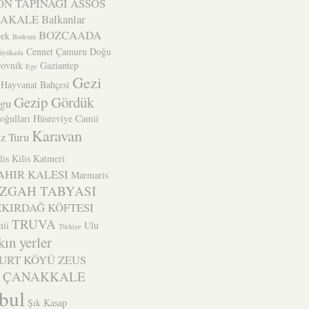
N TAPINAĞI
ASSOS
BAKALE
Balkanlar
BOZCAADA
ek
Bodrum
Cennet Çamuru
Doğu
üyükada
ovnik
Gaziantep
Ege
Gezi
 Hayvanat Bahçesi
Gezip Gördük
ogu
oğulları
Hüsreviye Camii
Karavan
z Turu
lis
Kilis Katmeri
AHIR KALESI
Marmaris
ZGAH TABYASI
EKIRDAĞ KÖFTESI
TRUVA
ii
Ulu
Türkiye
kın yerler
YURT KÖYÜ
ZEUS
ÇANAKKALE
nbul
Şık Kasap