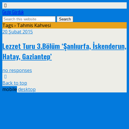
Gezip Gördük
Tags › Tahmis Kahvesi
20 Şubat 2015
Lezzet Turu 3.Bölüm ‘Şanlıurfa, İskenderun,
Hatay, Gaziantep’
no responses
Back to top
mobile
desktop