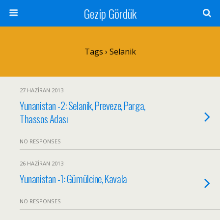
Gezip Gördük
Tags › Selanik
27 HAZIRAN 2013
Yunanistan -2: Selanik, Preveze, Parga,
Thassos Adası
NO RESPONSES
26 HAZIRAN 2013
Yunanistan -1: Gümülcine, Kavala
NO RESPONSES