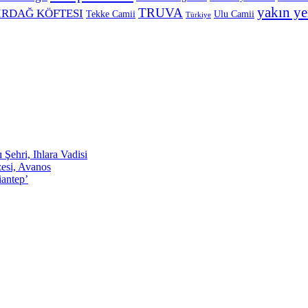
yakın ye
TRUVA
IRDAĞ KÖFTESI
Tekke Camii
Ulu Camii
Türkiye
Şehri, Ihlara Vadisi
esi, Avanos
iantep’