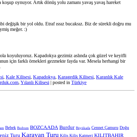
da koşup oynuyor. Artık dönüş yolu zamanı yavaş yavaş hareket
i değişik bir yol oldu. Etraf ıssız bucaksız. Biz de sürekli doğru mu
ymiş meğer. :)
yola koyuluyoruz. Kapadokya gezimiz aslında çok güzel ve keyifli
Bunun için farklı örnekleri gezmekte fayda var. Mesela herhangi bir
.
si
,
Kale Kilisesi
,
Kapadokya
,
Karagedik Kilisesi
,
Karanlık Kale
rduk.com
,
Yılanlı Kilisesi
| posted in
Türkiye
BOZCAADA
Burdur
Bebek
Cennet Çamuru
Doğu
ram
Bodrum
Büyükada
Karavan Turu
eniz Turu
KILITBAHIR
Kilis
Kilis Katmeri