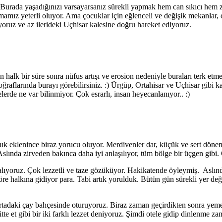
 Burada yaşadığınızı varsayarsanız sürekli yapmak hem can sıkıcı hem z
yırmamız yeterli oluyor. Ama çocuklar için eğlenceli ve değişik mekanlar, 
ruz ve az ilerideki Uçhisar kalesine doğru hareket ediyoruz.
 halk bir süre sonra nüfus artışı ve erosion nedeniyle buraları terk etm
raflarında burayı görebilirsiniz. :) Ürgüp, Ortahisar ve Uçhisar gibi kal
erde ne var bilinmiyor. Çok esrarlı, insan heyecanlanıyor.. :)
uk eklenince biraz yorucu oluyor. Merdivenler dar, küçük ve sert dönem
slında zirveden bakınca daha iyi anlaşılıyor, tüm bölge bir üçgen gibi.
lıyoruz. Çok lezzetli ve taze gözüküyor. Hakikatende öyleymiş. Aslınd
e halkına gidiyor para. Tabi artık yorulduk. Bütün gün sürekli yer değ
tadaki çay bahçesinde oturuyoruz. Biraz zaman geçirdikten sonra yemek
te et gibi bir iki farklı lezzet deniyoruz. Şimdi otele gidip dinlenme zam