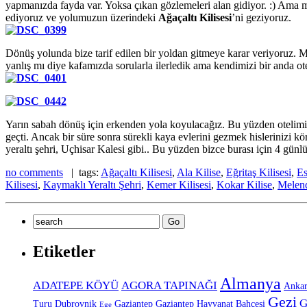
yapmanızda fayda var. Yoksa çıkan gözlemeleri alan gidiyor. :) Ama 
ediyoruz ve yolumuzun üzerindeki
Ağaçaltı Kilisesi
’ni geziyoruz.
Dönüş yolunda bize tarif edilen bir yoldan gitmeye karar veriyoruz. Mu
yanlış mı diye kafamızda sorularla ilerledik ama kendimizi bir anda o
Yarın sabah dönüş için erkenden yola koyulacağız. Bu yüzden otelimi
geçti. Ancak bir süre sonra sürekli kaya evlerini gezmek hislerinizi k
yeraltı şehri, Uçhisar Kalesi gibi.. Bu yüzden bizce burası için 4 günlü
no comments
| tags:
Ağaçaltı Kilisesi
,
Ala Kilise
,
Eğritaş Kilisesi
,
Es
Kilisesi
,
Kaymaklı Yeraltı Şehri
,
Kemer Kilisesi
,
Kokar Kilise
,
Melend
Etiketler
Almanya
ADATEPE KÖYÜ
AGORA TAPINAĞI
Anka
Gezi
G
Turu
Dubrovnik
Gaziantep
Gaziantep Hayvanat Bahçesi
Ege