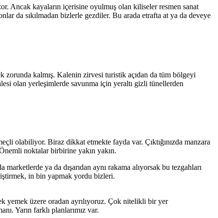
or. Ancak kayaların içerisine oyulmuş olan kiliseler resmen sanat
onlar da sıkılmadan bizlerle gezdiler. Bu arada etrafta at ya da deveye
ek zorunda kalmış. Kalenin zirvesi turistik açıdan da tüm bölgeyi
esi olan yerleşimlerde savunma için yeraltı gizli tünellerden
eçli olabiliyor. Biraz dikkat etmekte fayda var. Çıktığınızda manzara
 Önemli noktalar birbirine yakın yakın.
a marketlerde ya da dışarıdan aynı rakama alıyorsak bu tezgahları
iştirmek, in bin yapmak yordu bizleri.
 yemek üzere oradan ayrılıyoruz. Çok nitelikli bir yer
anı. Yarın farklı planlarımız var.