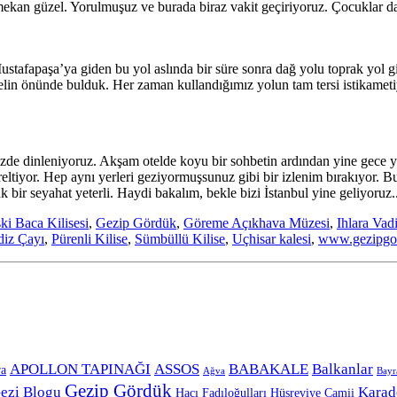
mekan güzel. Yorulmuşuz ve burada biraz vakit geçiriyoruz. Çocuklar 
stafapaşa’ya giden bu yol aslında bir süre sonra dağ yolu toprak yol gib
telin önünde bulduk. Her zaman kullandığımız yolun tam tersi istikameti
zde dinleniyoruz. Akşam otelde koyu bir sohbetin ardından yine gece 
öreltiyor. Hep aynı yerleri geziyormuşsunuz gibi bir izlenim bırakıyor. 
k bir seyahat yeterli. Haydi bakalım, bekle bizi İstanbul yine geliyoruz.
ki Baca Kilisesi
,
Gezip Gördük
,
Göreme Açıkhava Müzesi
,
Ihlara Vadi
iz Çayı
,
Pürenli Kilise
,
Sümbüllü Kilise
,
Uçhisar kalesi
,
www.gezipgo
APOLLON TAPINAĞI
ASSOS
BABAKALE
Balkanlar
ra
Ağva
Bay
Gezip Gördük
ezi Blogu
Karad
Hacı Fadıloğulları
Hüsreviye Camii