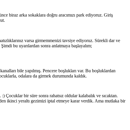
rünce biraz arka sokaklara doğru aracımızı park ediyoruz. Giriş
ut.
hatızlıklarınız varsa girmemmenizi tavsiye ediyoruz. Sürekli dar ve
r. Şimdi bu uyarılardan sonra anlatmaya başlayalım;
analları bile yapılmış. Pencere boşlukları var. Bu boşluklardan
çocuklarla, odalara da girmek durumunda kaldık.
) Çocuklar bir süre sonra rahatsız oldular kalabalık ve sıcaktan.
en ikinci yeraltı gezimizi iptal etmeye karar verdik. Ama mutlaka bir