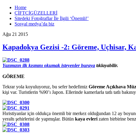
Home
ÇİFTÇİGÜZELLERİ
Sitedeki Fotoğraflar İle İlgili ‘Önemli!’
Sosyal medya’da biz
Ağu
21
2015
Kapadokya Gezisi -2: Göreme, Uçhisar, Kay
Yazımızın ilk kısmını okumak isteyenler
buraya
tıklayabilir.
GÖREME
Tekrar yola koyuluyoruz, bu sefer hedefimiz
Göreme Açıkhava Müz
kişi var. Turistlerin %90’ı Japon. Ellerinde kamerlarla tatlı tatlı bakın
Hıristiyanlar için oldukça önemli bir merkez olduğundan 12 ay boyunca
yeraltı şehirlerini de yapmışlar. Bütün
kaya evleri
zaten birbirine benzi