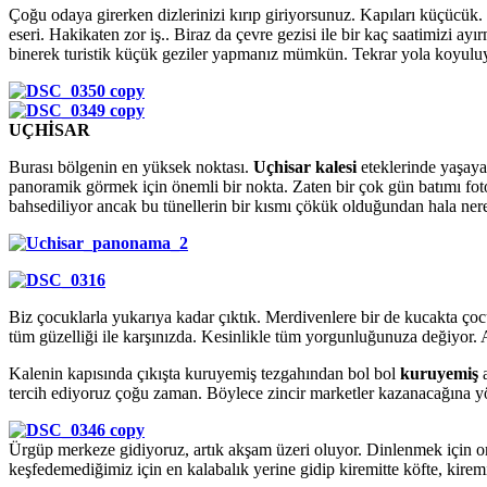
Çoğu odaya girerken dizlerinizi kırıp giriyorsunuz. Kapıları küçücük.
eseri. Hakikaten zor iş.. Biraz da çevre gezisi ile bir kaç saatimizi a
binerek turistik küçük geziler yapmanız mümkün. Tekrar yola koyuluyo
UÇHİSAR
Burası bölgenin en yüksek noktası.
Uçhisar kalesi
eteklerinde yaşayan
panoramik görmek için önemli bir nokta. Zaten bir çok gün batımı fotoğ
bahsediliyor ancak bu tünellerin bir kısmı çökük olduğundan hala nerel
Biz çocuklarla yukarıya kadar çıktık. Merdivenlere bir de kucakta çoc
tüm güzelliği ile karşınızda. Kesinlikle tüm yorgunluğunuza değiyor. A
Kalenin kapısında çıkışta kuruyemiş tezgahından bol bol
kuruyemiş
a
tercih ediyoruz çoğu zaman. Böylece zincir marketler kazanacağına yör
Ürgüp merkeze gidiyoruz, artık akşam üzeri oluyor. Dinlenmek için or
keşfedemediğimiz için en kalabalık yerine gidip kiremitte köfte, kiremit