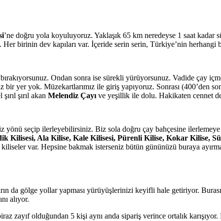
si
’ne doğru yola koyuluyoruz. Yaklaşık 65 km neredeyse 1 saat kadar sü
Her birinin dev kapıları var. İçeride serin serin, Türkiye’nin herhangi 
a bırakıyorsunuz. Ondan sonra ise sürekli yürüyorsunuz. Vadide çay içm
iz bir yer yok. Müzekartlarımız ile giriş yapıyoruz. Sonrası (400’den so
şırıl şırıl akan
Melendiz Çayı
ve yeşillik ile dolu. Hakikaten cennet de
iz yönü seçip ilerleyebilirsiniz. Biz sola doğru çay bahçesine ilerlemeye
ik Kilisesi, Ala Kilise, Kale Kilisesi, Pürenli Kilise, Kokar Kilise, 
z kiliseler var. Hepsine bakmak isterseniz bütün gününüzü buraya ayı
arın da gölge yollar yapması yürüyüşlerinizi keyifli hale getiriyor. Bur
ı alıyor.
az zayıf olduğundan 5 kişi aynı anda sipariş verince ortalık karışıyor. 