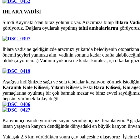
IHLARA VADİSİ
Şimdi Kaymaklı’dan biraz yolumuz var. Aracımıza binip
Ihlara Vadi
görüyoruz. Dağlara oyularak yapılmış
tahıl ambalarlarını
görüyoruz. 
Ihlara vadisine geldiğinizde aracınızı yukarıda belediyenin otoparkın
önemli şeyleri yanınıza alın, vadinin sonuna kadar etrafta alabileceğin
oldukça yorucu. :) Vadinin yukarısı ne kadar kuraksa, içi o kadar güzel 
Aşağıya indiğinizde sağa ve sola tabelalar karşılıyor, görmek istediğin
Karanlık Kale Kilisesi, Yılanlı Kilisesi, Eski Baca Kilisesi, Karaged
yamaçlarına oyulmuş bir çok barınak mezar ve biraz evvel saydığımı
hepsini yürümek kolay değil.
Kanyon içerisinde yürürken suyun serinliği içinizi ferahlatıyor. Ağaçl
insan yaşayan kanyon dendiğinde dünyadaki en büyük kanyon ünvanın
Yaklaşık 2.5 km yürüdükten sonra çay bahçesine ulaşıyoruz. İşletme bir