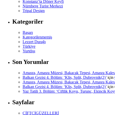
Konstanz’ta Döner Keyfi
Nürnberg Turist Merkezi
Tripal Design
Kategoriler
Başarı
Kategorilenmemiş
Lezzet Durağı
Türkiye
Yurtdışı
Son Yorumlar
Amasra, Amasra Müzesi, Bakacak Tepesi, Amasra Kalesi, İ
Balkan Gezisi 4. Bölüm: ‘Klis, Split, Dubrovnik(2)’
için
Amasra, Amasra Müzesi, Bakacak Tepesi, Amasra Kalesi, İ
Balkan Gezisi 4. Bölüm: ‘Klis, Split, Dubrovnik(2)’
için
Yaz Tatili 3. Bölüm: ‘Çiftlik Koyu, Turunç, Ekincik Koy
Sayfalar
ÇİFTÇİGÜZELLERİ