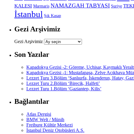
NAMAZGAH TABYASI
KALESI
TEK
Marmaris
Suriye
İstanbul
Şık Kasap
Gezi Arşivimiz
Gezi Arşivimiz
Son Yazılar
Kapadokya Gezisi -2: Göreme, Uçhisar, Kaymaklı Yeraltı 
Kapadokya Gezisi -1: Mustafapaşa, Zelve Açıkhava Müz
Lezzet Turu 3.Bölüm ‘Şanlıurfa, İskenderun, Hatay, Gaz
Lezzet Turu 2.Bölüm ‘Birecik, Halfeti’
Lezzet Turu 1.Bölüm ‘Gaziantep, Kilis’
Bağlantılar
Atlas Dergisi
BMW Welt / Münih
Freiburg Kültür Merkezi
İstanbul Deniz Otobüsleri A.Ş.