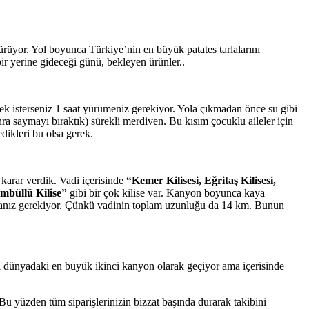
rüyor. Yol boyunca Türkiye’nin en büyük patates tarlalarını
bir yerine gideceği günü, bekleyen ürünler..
ek isterseniz 1 saat yürümeniz gerekiyor. Yola çıkmadan önce su gibi
nra saymayı bıraktık) sürekli merdiven. Bu kısım çocuklu aileler için
dikleri bu olsa gerek.
 karar verdik. Vadi içerisinde
“Kemer Kilisesi, Eğritaş Kilisesi,
Sümbüllü Kilise”
gibi bir çok kilise var. Kanyon boyunca kaya
rmanız gerekiyor. Çünkü vadinin toplam uzunluğu da 14 km. Bunun
ası dünyadaki en büyük ikinci kanyon olarak geçiyor ama içerisinde
Bu yüzden tüm siparişlerinizin bizzat başında durarak takibini