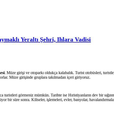
maklı Yeraltı Şehri, Ihlara Vadisi
esi
. Müze girişi ve otoparkı oldukça kalabalık. Turist otobüsleri, turi
ıyorlar. Müze girişinde gruplara takılmadan içeri giriyoruz.
 turistleri görmeniz mümkün. Tarihte ise Hıristiyanların dev bir sığın
yor bir süre sonra. Kiliseler, işlemeleri, evler, banyolar, havalandırmala