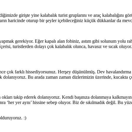
ğimizde girişte yine kalabalık turist gruplarını ve araç kalabalığını gö
nların haricinde oturup bir şeyler içebileceğiniz küçük dükkanlar da mevc
 yapmak gerekiyor. Eğer kapalı alan fobiniz, astım gibi solunum yolu ra
çerisi, turistlerden dolayı çok kalabalık olunca, havasız ve sıcak oluyo
ünce çok farklı hissediyorsunuz. Herşey düşünülmüş. Dev havalandırma k
açık dolanıyoruz. Bu arada zaman zaman dizlerimizin üzerinde, kucakta 
 okları takip ederek dolanıyoruz. Kendi başınıza dolanmaya kalkmayın. :
a ‘her yer aynı’ hissine sebep oluyor. Biz de sıkılmadık değil. Bu yüzd
olduruyoruz. :)