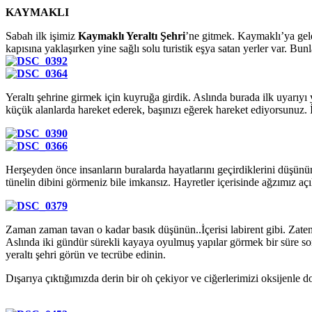
KAYMAKLI
Sabah ilk işimiz
Kaymaklı Yeraltı Şehri
’ne gitmek. Kaymaklı’ya geldi
kapısına yaklaşırken yine sağlı solu turistik eşya satan yerler var. Bu
Yeraltı şehrine girmek için kuyruğa girdik. Aslında burada ilk uyarıyı
küçük alanlarda hareket ederek, başınızı eğerek hareket ediyorsunuz. İ
Herşeyden önce insanların buralarda hayatlarını geçirdiklerini düşün
tünelin dibini görmeniz bile imkansız. Hayretler içerisinde ağzımız 
Zaman zaman tavan o kadar basık düşünün..İçerisi labirent gibi. Zaten
Aslında iki gündür sürekli kayaya oyulmuş yapılar görmek bir süre sonr
yeraltı şehri görün ve tecrübe edinin.
Dışarıya çıktığımızda derin bir oh çekiyor ve ciğerlerimizi oksijenle d