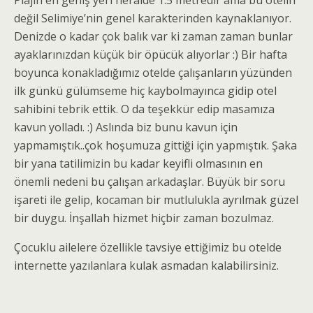
Plajın en geniş yeri heralde 1.5 metredir ama bu otelin
değil Selimiye’nin genel karakterinden kaynaklanıyor.
Denizde o kadar çok balık var ki zaman zaman bunlar
ayaklarınızdan küçük bir öpücük alıyorlar :) Bir hafta
boyunca konakladığımız otelde çalışanların yüzünden
ilk günkü gülümseme hiç kaybolmayınca gidip otel
sahibini tebrik ettik. O da teşekkür edip masamıza
kavun yolladı. :) Aslında biz bunu kavun için
yapmamıştık..çok hoşumuza gittiği için yapmıştık. Şaka
bir yana tatilimizin bu kadar keyifli olmasının en
önemli nedeni bu çalışan arkadaşlar. Büyük bir soru
işareti ile gelip, kocaman bir mutlulukla ayrılmak güzel
bir duygu. İnşallah hizmet hiçbir zaman bozulmaz.
Çocuklu ailelere özellikle tavsiye ettiğimiz bu otelde
internette yazılanlara kulak asmadan kalabilirsiniz.