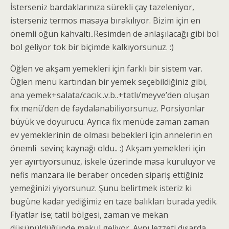
İsterseniz bardaklarınıza sürekli çay tazeleniyor,
isterseniz termos masaya bırakılıyor. Bizim için en
önemli öğün kahvaltı..Resimden de anlaşılacağı gibi bol
bol geliyor tok bir biçimde kalkıyorsunuz. :)
Öğlen ve akşam yemekleri için farklı bir sistem var.
Öğlen menü kartından bir yemek seçebildiğiniz gibi,
ana yemek+salata/cacık..v.b..+tatlı/meyve’den oluşan
fix menü’den de faydalanabiliyorsunuz. Porsiyonlar
büyük ve doyurucu. Ayrıca fix menüde zaman zaman
ev yemeklerinin de olması bebekleri için annelerin en
önemli sevinç kaynağı oldu.. :) Akşam yemekleri için
yer ayırtıyorsunuz, iskele üzerinde masa kuruluyor ve
nefis manzara ile beraber önceden sipariş ettiğiniz
yemeğinizi yiyorsunuz. Şunu belirtmek isteriz ki
bugüne kadar yediğimiz en taze balıkları burada yedik.
Fiyatlar ise; tatil bölgesi, zaman ve mekan
düşünüldüğünde makul geliyor. Aynı lezzeti dışarda