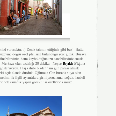
izi soracaktır. :) Deniz tahmin ettiğiniz gibi buz!. Hatta
uzeyine doğru özel plajların bulunduğu yere gittik. Buraya
şünebilirsiniz, hatta kaybolduğunuzu sanabilirsiniz ancak
Bıyıklı Plajı
. Merkeze olan uzaklığı 20 dakika.. Neyse
na
gösteriyordu. Plaj sahibi bizden tam gün parası almak
rideki açık alanda durduk. Oğlumuz Can burada suya olan
yönetimi ile ilgili ayrıntılara girmiyoruz ama, soğuk, laubali
e tok esnaflık yapan görevli işi özetliyor sanırız..