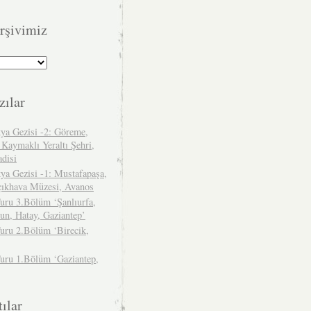
rşivimiz
zılar
ya Gezisi -2: Göreme,
 Kaymaklı Yeraltı Şehri,
adisi
ya Gezisi -1: Mustafapaşa,
çıkhava Müzesi, Avanos
uru 3.Bölüm ‘Şanlıurfa,
un, Hatay, Gaziantep’
uru 2.Bölüm ‘Birecik,
Turu 1.Bölüm ‘Gaziantep,
ılar