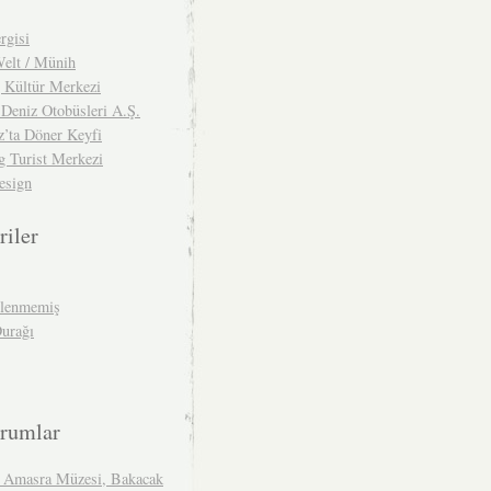
rgisi
lt / Münih
g Kültür Merkezi
 Deniz Otobüsleri A.Ş.
z’ta Döner Keyfi
g Turist Merkezi
esign
riler
ilenmemiş
Durağı
rumlar
 Amasra Müzesi, Bakacak