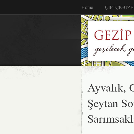
Home
ÇİFTÇİGÜZE
Ayvalık, 
Şeytan Sof
Sarımsaklı