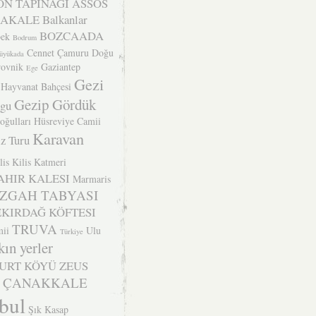
N TAPINAĞI
ASSOS
BAKALE
Balkanlar
BOZCAADA
ek
Bodrum
Cennet Çamuru
Doğu
üyükada
ovnik
Gaziantep
Ege
Gezi
 Hayvanat Bahçesi
Gezip Gördük
ogu
oğulları
Hüsreviye Camii
Karavan
z Turu
lis
Kilis Katmeri
AHIR KALESI
Marmaris
ZGAH TABYASI
EKIRDAĞ KÖFTESI
TRUVA
ii
Ulu
Türkiye
kın yerler
YURT KÖYÜ
ZEUS
ÇANAKKALE
nbul
Şık Kasap