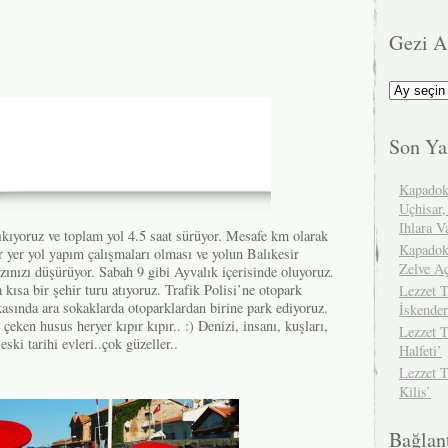
Gezi A
Gezi
Arşivimiz
Son Ya
Kapadok
Uçhisar,
Ihlara V
ıkıyoruz ve toplam yol 4.5 saat sürüyor. Mesafe km olarak
Kapadok
 yer yol yapım çalışmaları olması ve yolun Balıkesir
Zelve A
ızınızı düşürüyor. Sabah 9 gibi Ayvalık içerisinde oluyoruz.
 kısa bir şehir turu atıyoruz. Trafik Polisi’ne otopark
Lezzet T
sında ara sokaklarda otoparklardan birine park ediyoruz.
İskender
 çeken husus heryer kıpır kıpır.. :) Denizi, insanı, kuşları,
Lezzet T
ski tarihi evleri..çok güzeller..
Halfeti’
Lezzet 
Kilis’
Bağlant