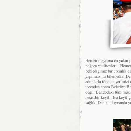
Hemen meydana en yakın pas
poğaça ve türevleri.. Hemen
beklediğimiz bir etkinlik 
yapılmaz mı bilemedik..De
adımlarla törende yerimizi 
törenden sonra Belediye Ba
değil. Bandodaki tüm müzi
neşe..bir keyif.. Bu keyif ç
sağlık..Denizin kıyısında y