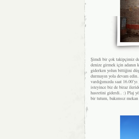
Şimdi bir çok takipçimiz den
denize girmek için adanın k
giderken yolun bittiğini dü
durmayın yola devam edin.
vardığımızda saat 16.00’yı 
isteyince biz de biraz ile
hasretini giderdi.. :) Plaj 
bir tutum, bakımsız mekan v