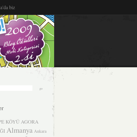
a’da biz
er
PE KÖYÜ
AGORA
Almanya
ĞI
Ankara