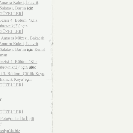
Amasra Kalesi, İstavrit,
alatası, Bartın
için
İGÜZELLERİ
ezisi 4. Bölüm: ‘Klis,
ubrovnik(2)’
için
İGÜZELLERİ
 Amasra Müzesi, Bakacak
Amasra Kalesi, İstavrit,
alatası, Bartın
için
Kemal
zman
ezisi 4. Bölüm: ‘Klis,
ubrovnik(2)’
için
uluc
li 3. Bölüm: ‘Çiftlik Koyu,
 Ekincik Koyu’
için
İGÜZELLERİ
r
İGÜZELLERİ
Fotoğraflar İle İlgili
!’
edya’da biz