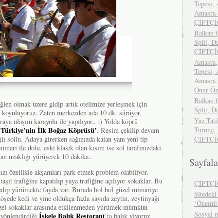
Tepesi, 
Amasra S
ÇİFTÇ
Balkan G
Split, D
ÇİFTÇ
Amasra,
Tepesi, 
Amasra S
Onur Ö
Balkan G
ğlen olmak üzere gidip artık otelimize yerleşmek için
Split, D
 koyuluyoruz. Zaten merkezden ada 10 dk. sürüyor.
Yaz Tati
raya ulaşım karayolu ile yapılıyor.. :) Yolda köprü
‘Türkiye’nin İlk Boğaz Köprüsü’
Turunç,
. Resim çekilip devam
ğlı sollu. Adaya girerken sağınızda kalan yanı yeni tip
ÇİFTÇ
imari ile dolu, eski klasik olan kısım ise sol tarafınızdaki
an uzaklığı yürüyerek 10 dakika..
Sayfala
zı özellikle akşamları park etmek problem olabiliyor.
 taşıt trafiğine kapatılıp yaya trafiğine açılıyor sokaklar. Bu
ÇİFTÇ
dip yürümekte fayda var. Burada bol bol güzel mimariye
Sitedeki 
köşede kedi ve yine oldukça fazla sayıda zeytin, zeytinyağı
‘Önemli
üzel sokaklar arasında etkilenmeden yürümek mümkün
Sosyal m
İskele Balık Restoran
 yönlendirdiği
t
‘ta balık yiyoruz.