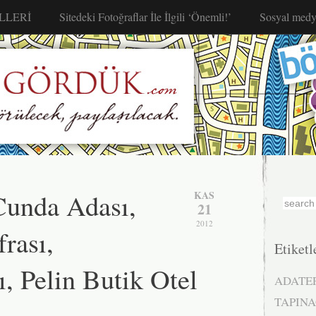
LLERİ
Sitedeki Fotoğraflar İle İlgili ‘Önemli!’
Sosyal medy
Cunda Adası,
KAS
21
2012
rası,
Etiketl
, Pelin Butik Otel
ADATE
TAPINA