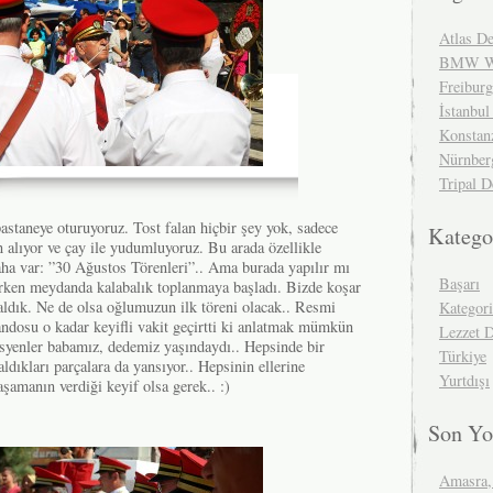
Atlas De
BMW We
Freibur
İstanbul
Konstan
Nürnber
Tripal D
taneye oturuyoruz. Tost falan hiçbir şey yok, sadece
Katego
 alıyor ve çay ile yudumluyoruz. Bu arada özellikle
daha var: ”30 Ağustos Törenleri”.. Ama burada yapılır mı
Başarı
rken meydanda kalabalık toplanmaya başladı. Bizde koşar
aldık. Ne de olsa oğlumuzun ilk töreni olacak.. Resmi
Kategor
ndosu o kadar keyifli vakit geçirtti ki anlatmak mümkün
Lezzet 
syenler babamız, dedemiz yaşındaydı.. Hepsinde bir
Türkiye
aldıkları parçalara da yansıyor.. Hepsinin ellerine
Yurtdışı
aşamanın verdiği keyif olsa gerek.. :)
Son Yo
Amasra,