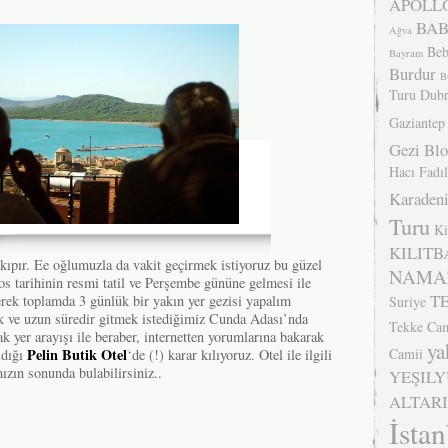
APOLLO
BA
Ağva
Beb
Bayram
Burdur
B
Turu
Dubr
Gaziantep
Gezi Bl
Hacı Fadıl
Karadeni
Turu
Ki
KILITB
 kıpır. Ee oğlumuzla da vakit geçirmek istiyoruz bu güzel
NAMA
os tarihinin resmi tatil ve Perşembe gününe gelmesi ile
T
ek toplamda 3 günlük bir yakın yer gezisi yapalım
Suriye
k ve uzun süredir gitmek istediğimiz Cunda Adası’nda
Tekke Cam
ak yer arayışı ile beraber, internetten yorumlarına bakarak
ya
Camii
Pelin Butik Otel
ldığı
‘de (!) karar kılıyoruz. Otel ile ilgili
ızın sonunda bulabilirsiniz..
YEŞIL
ALTARI
İsta