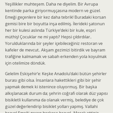
Yeşillikler muhteşem. Daha ne diyelim. Bir Avrupa
kentinde parka giriyormuşçasına modern ve güzel.
Emeği geçenlere bir kez daha tebrik! Buradaki korsan
gemisi bire bir boyutta inşa edilmiş. İlerideki şatonun
her bir kulesi aslında Türkiye’deki bir kule, espri
müthiş! Çocuklar ne mi yaptı? Hepsi çıldırdılar..
Yorulduklarında bir şeyler içebileceğiniz restoran ve
kafeler de mevcut.. Akşam gezimizi bitirdik ve bayram
trafiğine kalmamak ve sabah erkenden yola koyulmak
için otelimize döndük.
Gelelim Eskişehir’e: Keşke Anadolu’daki bütün şehirler
burası gibi olsa. İnsanlara hakettikleri gibi bir şehir
yapmak demek ki istenince oluyormuş. Bir başka
alkışlanacak durum da; şehrin coğrafi olarak düz yapısı
bisikletli kullanıma da olanak vermiş, belediye de çok
güzel değerlendirip bisiklet yolları yapmış. Vallahi