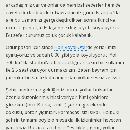
arkadaşımız var ve onlar da hem bahsederler hem de
davet ederlerdi bizleri. Bayramın ilk günü İstanbul’da
aile buluşmamızı gerçekleştirdikten sonra ikinci ve
üçüncü günü için Eskişehir’e doğru yola koyuluyoruz.
Bu sefer turumuz çoluk çocuk kalabalık..
Odunpazarı içerisinde
Han Royal Otel’
de yerlerimizi
ayırtıyoruz ve sabah 8.00 gibi yola koyuluyoruz. Yol,
300 km’lik İstanbul’a olan uzaklığı ve sakin bir kullanım
ile 2.5 saat sürüyor durmaksızın.. Zaten bayram için
gidenler bu saate kalmadığından yollar sessiz ve ıssız..
Şehir merkezine geldiğimiz bütün yollar bulvarlar
özenle düzenlenmiş hissi veriyor. Kimi şehirlere
girerken (örn. Bursa, İzmir..) şehrin gecekondu
dokusu, beton yığınları, karmaşası sizi sıkar. Halbuki
şehrin tamamı böyle olmasa da ilk izlenimler heyecan
yaratmaz. Burada tam tersi. Yeşillikler, geniş yollar,