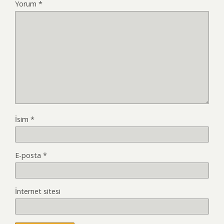
Yorum
*
İsim
*
E-posta
*
İnternet sitesi