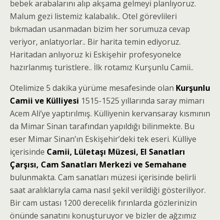
bebek arabalarını alıp akşama gelmeyi planlıyoruz.
Malum gezi listemiz kalabalık.. Otel görevlileri
bıkmadan usanmadan bizim her sorumuza cevap
veriyor, anlatıyorlar.. Bir harita temin ediyoruz.
Haritadan anlıyoruz ki Eskişehir profesyonelce
hazırlanmış turistlere.. İlk rotamız Kurşunlu Camii..
Otelimize 5 dakika yürüme mesafesinde olan
Kurşunlu
Camii ve Külliyesi
1515-1525 yıllarında saray mimarı
Acem Ali’ye yaptırılmış. Külliyenin kervansaray kısmının
da Mimar Sinan tarafından yapıldığı bilinmekte. Bu
eser Mimar Sinan’ın Eskişehir’deki tek eseri. Külliye
içerisinde
Camii, Lületaşı Müzesi, El Sanatları
Çarşısı, Cam Sanatları Merkezi ve Semahane
bulunmakta. Cam sanatları müzesi içerisinde belirli
saat aralıklarıyla cama nasıl şekil verildiği gösteriliyor.
Bir cam ustası 1200 derecelik fırınlarda gözlerinizin
önünde sanatını konuşturuyor ve bizler de ağzımız