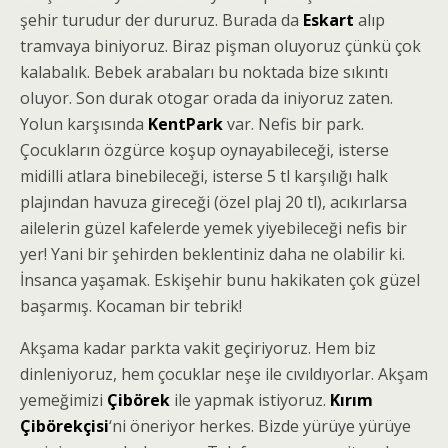
şehir turudur der dururuz. Burada da
Eskart
alıp
tramvaya biniyoruz. Biraz pişman oluyoruz çünkü çok
kalabalık. Bebek arabaları bu noktada bize sıkıntı
oluyor. Son durak otogar orada da iniyoruz zaten.
Yolun karşısında
KentPark
var. Nefis bir park.
Çocukların özgürce koşup oynayabileceği, isterse
midilli atlara binebileceği, isterse 5 tl karşılığı halk
plajından havuza gireceği (özel plaj 20 tl), acıkırlarsa
ailelerin güzel kafelerde yemek yiyebileceği nefis bir
yer! Yani bir şehirden beklentiniz daha ne olabilir ki.
İnsanca yaşamak. Eskişehir bunu hakikaten çok güzel
başarmış. Kocaman bir tebrik!
Akşama kadar parkta vakit geçiriyoruz. Hem biz
dinleniyoruz, hem çocuklar neşe ile cıvıldıyorlar. Akşam
yemeğimizi
Çibörek
ile yapmak istiyoruz.
Kırım
Çibörekçisi
‘ni öneriyor herkes. Bizde yürüye yürüye