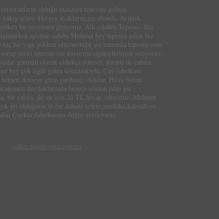
 restoranların olduğu manzara tepesine gelmiş
bakış şehre. Herşey ayaklarınızın altında. Acıktık.
özüken bir restorana giriyoruz. Adı «Şahin Tepesi». Biz
düşünürken işletme sahibi Mehmet bey tepenin adını biz
z hiç bir yapı yokken oluşturduğu yer zamanla tepenin ismi
sorup öneri üzerine sac kavurma siparişlerimizi veriyoruz.
alar görüntü olarak oldukça yöresel, lezzeti de cabası.
t bey çok ilgili gelen konuklarıyla. Çay fabrikası
, hemen devreye girip yardımcı oldular. Hatta bizim
cağımızı duyduklarında hemen telefon edip yer
rma, bir salata, iki su için 23 TL hesap ödüyoruz. Mehmet
 çok iyi olduğunu ve bir dahaki sefere mutlaka kahvaltıya
radan Çaykur fabrikasına doğru ayrılıyoruz.