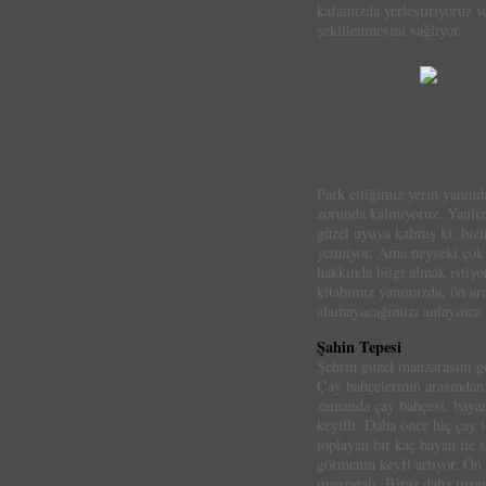
kafamızda yerleştiriyoruz ve
şekillenmesini sağlıyor.
Park ettiğimiz yerin yanı
zorunda kalmıyoruz. Yanlız 
güzel uyuya kalmış ki, biz
yetmiyor. Ama neyseki çok 
hakkında bilgi almak istiyor
kitabımız yanımızda, ön ar
alamayacağımızı anlayınca 
Şahin Tepesi
Şehrin güzel manzarasını g
Çay bahçelerinin arasından 
zamanda çay bahçesi, bayan
keyifli. Daha önce hiç çay 
toplayan bir kaç bayan ile 
görmenin keyfi artıyor. Ön 
manzaralı. Biraz daha tırma