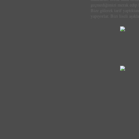
geçmediğimizi merak edip k
Bize gülerek tarif yaptıkta
yapıyorlar. Bizi liseli aşıkl