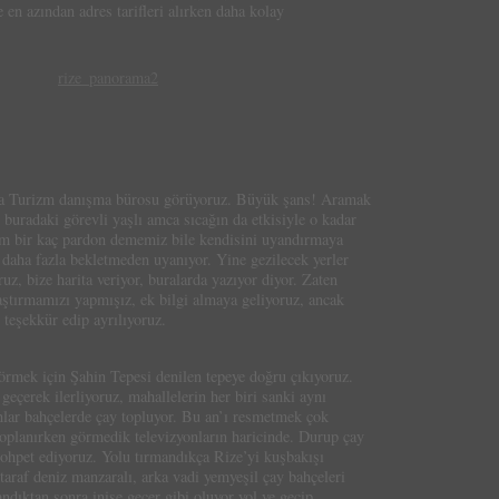
 en azından adres tarifleri alırken daha kolay
nda Turizm danışma bürosu görüyoruz. Büyük şans! Aramak
buradaki görevli yaşlı amca sıcağın da etkisiyle o kadar
im bir kaç pardon dememiz bile kendisini uyandırmaya
daha fazla bekletmeden uyanıyor. Yine gezilecek yerler
uz, bize harita veriyor, buralarda yazıyor diyor. Zaten
aştırmamızı yapmışız, ek bilgi almaya geliyoruz, ancak
teşekkür edip ayrılıyoruz.
örmek için Şahin Tepesi denilen tepeye doğru çıkıyoruz.
geçerek ilerliyoruz, mahallelerin her biri sanki aynı
lar bahçelerde çay topluyor. Bu an’ı resmetmek çok
toplanırken görmedik televizyonların haricinde. Durup çay
sohpet ediyoruz. Yolu tırmandıkça Rize’yi kuşbakışı
taraf deniz manzaralı, arka vadi yemyeşil çay bahçeleri
ndıktan sonra inişe geçer gibi oluyor yol ve geçip