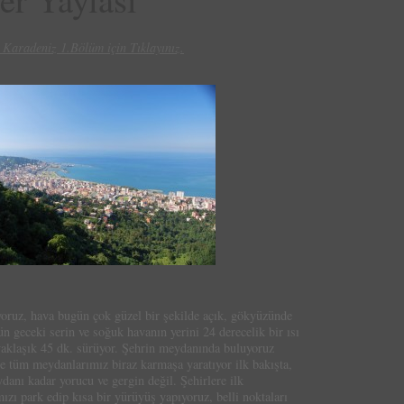
Karadeniz 1.Bölüm için Tıklayınız.
yoruz, hava bugün çok güzel bir şekilde açık, gökyüzünde
ün geceki serin ve soğuk havanın yerini 24 derecelik bir ısı
yaklaşık 45 dk. sürüyor. Şehrin meydanında buluyoruz
e tüm meydanlarımız biraz karmaşa yaratıyor ilk bakışta,
anı kadar yorucu ve gergin değil. Şehirlere ilk
ızı park edip kısa bir yürüyüş yapıyoruz, belli noktaları