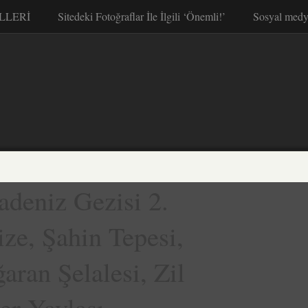
LLERİ
Sitedeki Fotoğraflar İle İlgili ‘Önemli!’
Sosyal medy
deniz Gezisi 2.
ze, Şahin Tepesi,
aran Şelalesi, Zil
er Yaylası