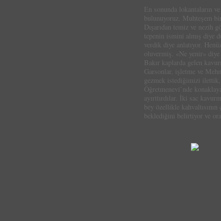
En sonunda lokantaların ve
bulunuyoruz. Muhteşem bir 
Dışarıdan temiz ve nezih g
tepenin ismini almış diye 
verdik diye anlatıyor. Henü
oluvermiş. «Ne yenir» diye 
Bakır kaplarda gelen kavurm
Garsonlar, işletme ve Mehme
gezmek istediğimizi ilettik
Öğretmenevi’nde konaklaya
ayırttırdılar. İki sac kavu
bey özellikle kahvaltısının
beklediğini belirtiyor ve o