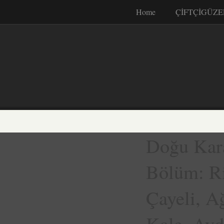
Home
ÇİFTÇİGÜZE
Doğu Kara
Bölüm: Ri
Çayeli, Ağ
Kale, Ayd