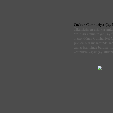
Çaykur Cumhuriyet Çay 
Ülkemizin en eski kurumla
biri olan Cumhuriyet Çay f
olarak dönen Cumhuriyet Ç
şekilde bizi makamında kab
çaylar içerisinde bulunan ma
kesinlikle kaçak çay kullan