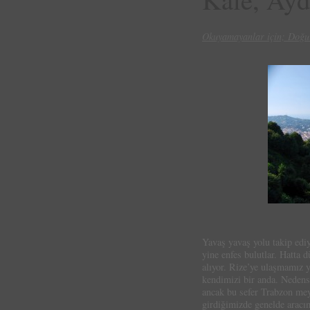
Okuyamayanlar için; Doğu 
Yavaş yavaş yolu takip edi
yine enfes bulutlar. Hatta d
alıyor. Rize’ye ulaşmamız 
kendimizi bir anda. Nedens
ancak bu sefer Trabzon meyd
girdiğimizde genelde aracım