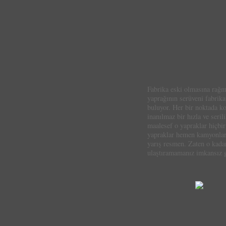
Fabrika eski olmasına rağme
yaprağının serüveni fabrika
buluyor. Her bir noktada ko
inanılmaz bir hızla ve seril
maalesef o yapraklar hiçbi
yapraklar hemen kamyonlar i
yarış resmen. Zaten o kada
ulaştıramamanız imkansız g