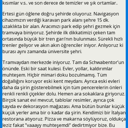
kısımlar v.s.. ve son derece de temizler ve şık ortamlar..
Ertesi gün öğlene doğru şehirde oluyoruz. Navigasyon
cihazımızın verdiği karavan park alanı şehre 15 dk.
uzaklıkta bir alan. Aracımızı park edip şehri gezmek için
tramvaya biniyoruz. Şehirde ilk dikkatimizi çeken tam
ortasında büyük bir tren garı’nın bulunması. Sürekli hızlı
trenler geliyor ve akın akın öğrenciler iniyor. Anlıyoruz ki
burası aynı zamanda üniversite şehri.
Tramvaydan merkezde iniyoruz. Tam da Schwabentor’un
önünde. Eski bir saat kulesi. Evler, yollar, kaldırımlar
muhteşem. Hiçbir mimari doku bozulmamış. Tüm
doğallığını koruyor eski kent meydanı. Ayrıca eski evleri
daha da şirin gösterebilmek için tüm pencerelerin önleri
renkli renkli çiçekler dolu. Hemen ara sokaklara giriyoruz.
Birçok sanat evi mevcut, tablolar resimler, ayrıca çok
sayıda ev dekorasyon mağazası. Ama bütün bunlar küçük
küçük yerler ama bir o kadar da şirin. Kendimizi bir İtalyan
restorana atıyoruz. Pizza ve makarna söylüyoruz, oldukça
leziz fakat ”vaaayy muhteşemdi” dedirtmiyor bize. Bu