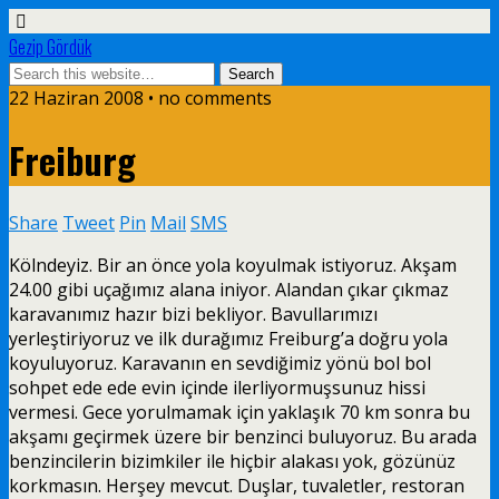
Gezip Gördük
22 Haziran 2008 • no comments
Freiburg
Share
Tweet
Pin
Mail
SMS
Kölndeyiz. Bir an önce yola koyulmak istiyoruz. Akşam
24.00 gibi uçağımız alana iniyor. Alandan çıkar çıkmaz
karavanımız hazır bizi bekliyor. Bavullarımızı
yerleştiriyoruz ve ilk durağımız Freiburg’a doğru yola
koyuluyoruz. Karavanın en sevdiğimiz yönü bol bol
sohpet ede ede evin içinde ilerliyormuşsunuz hissi
vermesi. Gece yorulmamak için yaklaşık 70 km sonra bu
akşamı geçirmek üzere bir benzinci buluyoruz. Bu arada
benzincilerin bizimkiler ile hiçbir alakası yok, gözünüz
korkmasın. Herşey mevcut. Duşlar, tuvaletler, restoran