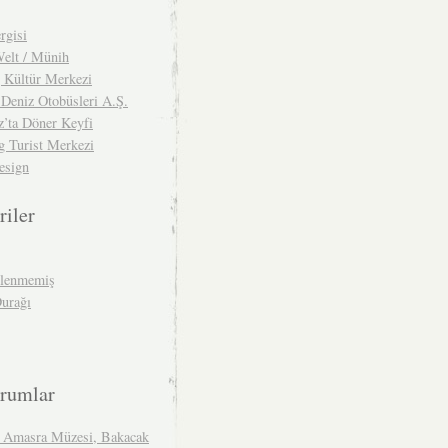
rgisi
lt / Münih
g Kültür Merkezi
 Deniz Otobüsleri A.Ş.
z’ta Döner Keyfi
g Turist Merkezi
esign
riler
ilenmemiş
Durağı
rumlar
 Amasra Müzesi, Bakacak