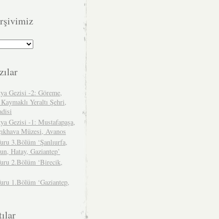
rşivimiz
zılar
ya Gezisi -2: Göreme,
 Kaymaklı Yeraltı Şehri,
adisi
ya Gezisi -1: Mustafapaşa,
çıkhava Müzesi, Avanos
uru 3.Bölüm ‘Şanlıurfa,
un, Hatay, Gaziantep’
uru 2.Bölüm ‘Birecik,
Turu 1.Bölüm ‘Gaziantep,
ılar