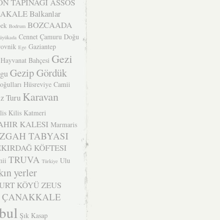
N TAPINAĞI
ASSOS
BAKALE
Balkanlar
BOZCAADA
ek
Bodrum
Cennet Çamuru
Doğu
üyükada
ovnik
Gaziantep
Ege
Gezi
 Hayvanat Bahçesi
Gezip Gördük
ogu
oğulları
Hüsreviye Camii
Karavan
z Turu
lis
Kilis Katmeri
AHIR KALESI
Marmaris
ZGAH TABYASI
EKIRDAĞ KÖFTESI
TRUVA
ii
Ulu
Türkiye
kın yerler
YURT KÖYÜ
ZEUS
ÇANAKKALE
nbul
Şık Kasap