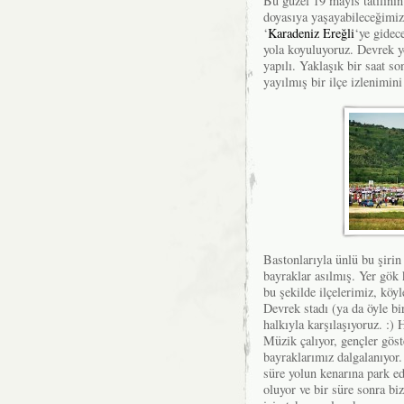
Bu güzel 19 mayıs tatilinin
doyasıya yaşayabileceğimiz
‘
Karadeniz Ereğli
‘ye gidec
yola koyuluyoruz. Devrek yol
yapılı. Yaklaşık bir saat s
yayılmış bir ilçe izlenimin
Bastonlarıyla ünlü bu şiri
bayraklar asılmış. Yer gök 
bu şekilde ilçelerimiz, köy
Devrek stadı (ya da öyle b
halkıyla karşılaşıyoruz. :)
Müzik çalıyor, gençler göste
bayraklarımız dalgalanıyor
süre yolun kenarına park ed
oluyor ve bir süre sonra bi