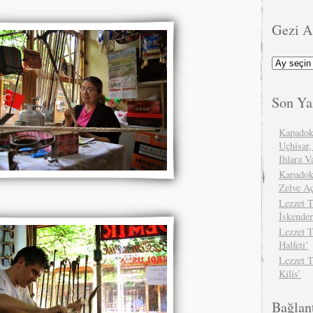
Gezi A
Gezi
Arşivimiz
Son Ya
Kapadok
Uçhisar,
Ihlara V
Kapadok
Zelve A
Lezzet T
İskender
Lezzet T
Halfeti’
Lezzet 
Kilis’
Bağlant