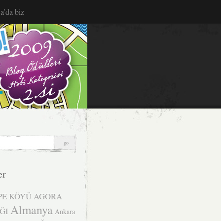
a’da biz
er
PE KÖYÜ
AGORA
Almanya
ĞI
Ankara