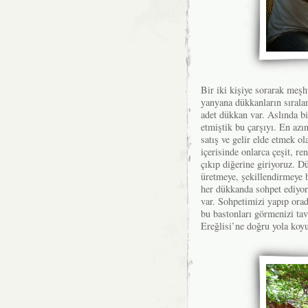
Bir iki kişiye sorarak meş
yanyana dükkanların sıralan
adet dükkan var. Aslında bi
etmiştik bu çarşıyı. En azı
satış ve gelir elde etmek o
içerisinde onlarca çeşit, r
çıkıp diğerine giriyoruz. D
üretmeye, şekillendirmeye 
her dükkanda sohpet ediyo
var. Sohpetimizi yapıp ora
bu bastonları görmenizi ta
Ereğlisi’ne doğru yola koy