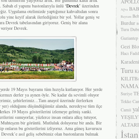
 son demlerini yaşıyoruz artık. Bir günümüz kaldı artık
APOLLO
. Sabah el yapımı bastonlarıyla ünlü
‘Devrek’
üzerinden
BA
Ağva
eğiz. Uygulama otelimizde yaptığımız kahvaltıdan sonra
Beb
u yine keyif alarak ilerlediğiniz bir yol. Yollar geniş ve
Bayram
Burdur
onra Devrek tabelasından giriyoruz. Geniş bir alana
B
i veriyor Devrek.
Turu
Dubr
Gaziantep
Gezi Bl
Hacı Fadıl
Karadeni
Turu
Ki
KILITB
NAMA
n yerde 19 Mayıs bayramı tüm hızıyla kutlanıyor. Her yerde
T
Suriye
kırmızı derler ya aynen öyle. Ne kadar da sevimli oluyor
lerimiz, şehirlerimiz…Tam anayol üzerinde ilerlerken
Tekke Cam
ir yer) olduğunu düşündüğümüz alanda, neredeyse tüm ilçe
ya
Camii
 Herkes 19 Mayıs gösterilerini izlemeye gelmiş sanki.
YEŞIL
rilerini sunuyorlar, yüzlerce insan onlara alkış tutuyor,
. Muhteşem bir görüntü. Mutluluk doluyoruz bir anda. Bir
ALTARI
ip onların bu gösterilerini izliyoruz. Ama güneş kavurucu
İsta
z Devrek’e asıl geliş sebebimiz olan bastonlarını bulmak