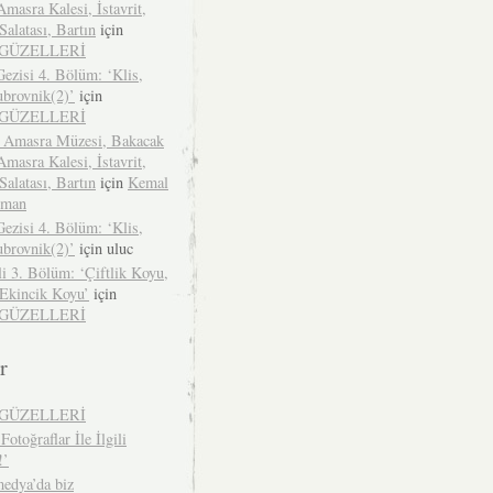
Amasra Kalesi, İstavrit,
alatası, Bartın
için
İGÜZELLERİ
ezisi 4. Bölüm: ‘Klis,
ubrovnik(2)’
için
İGÜZELLERİ
 Amasra Müzesi, Bakacak
Amasra Kalesi, İstavrit,
alatası, Bartın
için
Kemal
zman
ezisi 4. Bölüm: ‘Klis,
ubrovnik(2)’
için
uluc
li 3. Bölüm: ‘Çiftlik Koyu,
 Ekincik Koyu’
için
İGÜZELLERİ
r
İGÜZELLERİ
Fotoğraflar İle İlgili
!’
edya’da biz