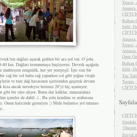
Tepesi, 
Amasra S
ÇİFTÇ
Balkan G
Split, D
ÇİFTÇ
Amasra,
Tepesi, 
Amasra S
Onur Ö
vrek’ten dağları aşarak gidilen bir ara yol var. O yolu
Balkan G
30-40 km. Dağları tırmanmaya başlıyoruz. Devrek aşağıda
Split, D
 muhteşem zenginlik, her yer yemyeşil. İşte size bir
 bir sağ bir sol hatta sağ yaparken sol gibi yoğun virajlı
Yaz Tati
ylerin ve taze dağ havasının içerisinden geçerek devam
Turunç,
k kısa ancak neredeyse hızımız 20’yi hiç aşamıyor.
ÇİFTÇ
t gibi bir süre alıyor. Buna dur kalklar, manzaralara
dan içmeler de dahil :) . Bu yolu kendine ve arabasına
Sayfala
z. Onun haricinde girmeyin :) Mide bulantısı yol tutması
e..
ÇİFTÇ
Sitedeki 
‘Önemli
Sosyal m