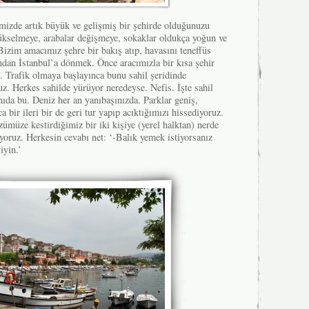
imizde artık büyük ve gelişmiş bir şehirde olduğunuzu
ükselmeye, arabalar değişmeye, sokaklar oldukça yoğun ve
Bizim amacımız şehre bir bakış atıp, havasını teneffüs
ndan İstanbul’a dönmek. Önce aracımızla bir kısa şehir
. Trafik olmaya başlayınca bunu sahil şeridinde
z. Herkes sahilde yürüyor neredeyse. Nefis. İşte sahil
nıda bu. Deniz her an yanıbaşınızda. Parklar geniş,
ca bir ileri bir de geri tur yapıp acıktığımızı hissediyoruz.
ümüze kestirdiğimiz bir iki kişiye (yerel halktan) nerde
yoruz. Herkesin cevabı net: ‘-Balık yemek istiyorsanız
iyin.’