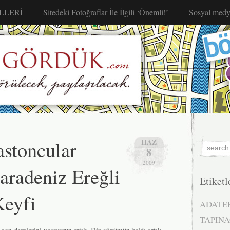
LLERİ
Sitedeki Fotoğraflar İle İlgili ‘Önemli!’
Sosyal medy
stoncular
HAZ
8
2009
aradeniz Ereğli
Etiketl
Keyfi
ADATE
TAPINA