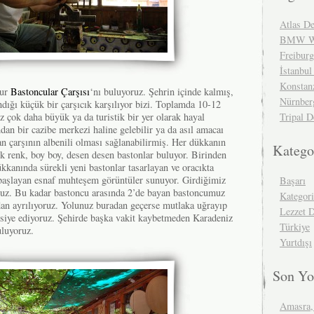
Atlas De
BMW We
Freibur
İstanbul
Konstan
hur
Bastoncular Çarşısı
‘nı buluyoruz. Şehrin içinde kalmış,
Nürnber
dığı küçük bir çarşıcık karşılıyor bizi. Toplamda 10-12
z çok daha büyük ya da turistik bir yer olarak hayal
Tripal D
ndan bir cazibe merkezi haline gelebilir ya da asıl amacaı
lan çarşının albenili olması sağlanabilirmiş. Her dükkanın
Katego
enk renk, boy boy, desen desen bastonlar buluyor. Birinden
ükkanında sürekli yeni bastonlar tasarlayan ve oracıkta
başlayan esnaf muhteşem görüntüler sunuyor. Girdiğimiz
Başarı
ruz. Bu kadar bastoncu arasında 2’de bayan bastoncumuz
Kategor
dan ayrılıyoruz. Yolunuz buradan geçerse mutlaka uğrayıp
Lezzet 
vsiye ediyoruz. Şehirde başka vakit kaybetmeden Karadeniz
Türkiye
uluyoruz.
Yurtdışı
Son Yo
Amasra,