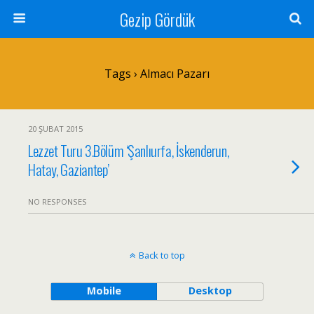
Gezip Gördük
Tags › Almacı Pazarı
20 ŞUBAT 2015
Lezzet Turu 3.Bölüm ‘Şanlıurfa, İskenderun,
Hatay, Gaziantep’
NO RESPONSES
Back to top
Mobile
Desktop