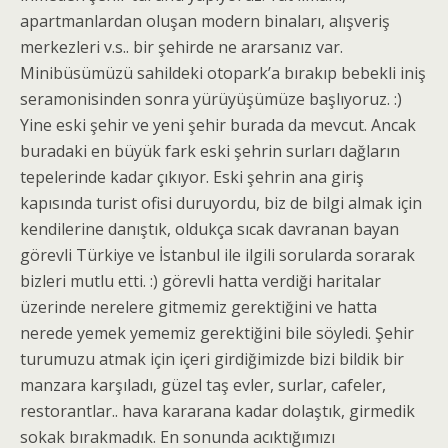
apartmanlardan oluşan modern binaları, alışveriş
merkezleri v.s.. bir şehirde ne ararsanız var.
Minibüsümüzü sahildeki otopark’a bırakıp bebekli iniş
seramonisinden sonra yürüyüşümüze başlıyoruz. :)
Yine eski şehir ve yeni şehir burada da mevcut. Ancak
buradaki en büyük fark eski şehrin surları dağların
tepelerinde kadar çıkıyor. Eski şehrin ana giriş
kapısında turist ofisi duruyordu, biz de bilgi almak için
kendilerine danıştık, oldukça sıcak davranan bayan
görevli Türkiye ve İstanbul ile ilgili sorularda sorarak
bizleri mutlu etti. :) görevli hatta verdiği haritalar
üzerinde nerelere gitmemiz gerektiğini ve hatta
nerede yemek yememiz gerektiğini bile söyledi. Şehir
turumuzu atmak için içeri girdiğimizde bizi bildik bir
manzara karşıladı, güzel taş evler, surlar, cafeler,
restorantlar.. hava kararana kadar dolaştık, girmedik
sokak bırakmadık. En sonunda acıktığımızı