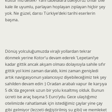
kültür mü desek? Yani tabelalara bakıyoruz onlar bile
kale ile uyumlu, parlayan hoplayan zıplayan hiçbir şey
yok. Ne güzel, darısı Türkiye’deki tarihi eserlerin
başına..
Dönüş yolculuğumuzda virajlı yollardan tekrar
dönmek yerine Kotor’u devam ederek ‘Lepetani’ye
kadar gittik ancak akşam olması dolayısıyla sahile sıfır
gittik yol kimi zaman daraldı, kimi zaman genişledi
artık navigasyonun yalancısıyız diyebileceğimiz tek şey
sahilden devam edin :) Oradan arabalı vapur ile karşıya
5 dk.’da geçerek uzun bir yolu kısaltmış olduk. Bunun
ücreti ise araç başına 5 Euro’ydu. Gece ulaştığımız
otelimizde rahatlamak için istediğimiz çaylar yine çay
gibi gelmiyor (lezzeti değiştirilmiş su gibi) ve memleket