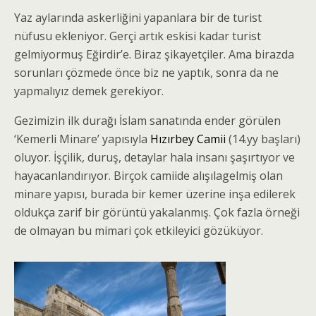
Yaz aylarında askerliğini yapanlara bir de turist
nüfusu ekleniyor. Gerçi artık eskisi kadar turist
gelmiyormuş Eğirdir’e. Biraz şikayetçiler. Ama birazda
sorunları çözmede önce biz ne yaptık, sonra da ne
yapmalıyız demek gerekiyor.
Gezimizin ilk durağı İslam sanatında ender görülen
‘Kemerli Minare’ yapısıyla
Hızırbey Camii
(14.yy başları)
oluyor. İşçilik, duruş, detaylar hala insanı şaşırtıyor ve
hayacanlandırıyor. Birçok camiide alışılagelmiş olan
minare yapısı, burada bir kemer üzerine inşa edilerek
oldukça zarif bir görüntü yakalanmış. Çok fazla örneği
de olmayan bu mimari çok etkileyici gözüküyor.