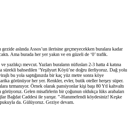
u gezide aslında Assos’un ilerisine geçmeyecekken buralara kadar
ktı. Ama burada her yer yakın ve en güzeli de ‘0’ trafik.
e yazlıkçı mevcut. Yazları buraların nüfusları 2-3 hatta 4 katına
a sürekli bahsedilen ‘Yeşilyurt Köyü’ne doğru ilerliyoruz. Dağ yolu
irajlı bu yola saptığınızda bir kaç yüz metre sonra köye
ika görünüyor her yer. Renkler, evler, butik oteller herşey süper.
lara tırmanıyor. Örnek olarak pansiyonlar kişi başı 80 Ytl kahvaltı
 görüyoruz. Gelen misafirlerin bir çoğunun oldukça lüks arabaları
ajlar Bağdat Caddesi ile yarışır. ”-Hanımefendi köydesiniz! Keşke
, topukuyla da. Gülüyoruz. Geziye devam.