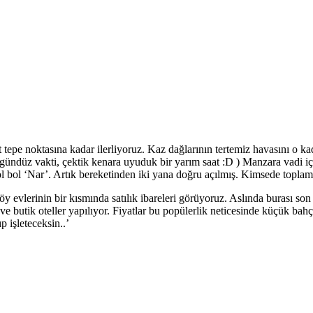
 tepe noktasına kadar ilerliyoruz. Kaz dağlarının tertemiz havasını o k
ündüz vakti, çektik kenara uyuduk bir yarım saat :D ) Manzara vadi içe
l bol ‘Nar’. Artık bereketinden iki yana doğru açılmış. Kimsede toplam
y evlerinin bir kısmında satılık ibareleri görüyoruz. Aslında burası son 
 ve butik oteller yapılıyor. Fiyatlar bu popülerlik neticesinde küçük ba
p işleteceksin..’