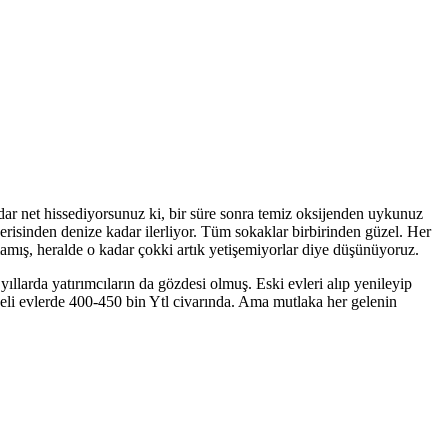
adar net hissediyorsunuz ki, bir süre sonra temiz oksijenden uykunuz
risinden denize kadar ilerliyor. Tüm sokaklar birbirinden güzel. Her
amış, heralde o kadar çokki artık yetişemiyorlar diye düşünüyoruz.
yıllarda yatırımcıların da gözdesi olmuş. Eski evleri alıp yenileyip
hçeli evlerde 400-450 bin Ytl civarında. Ama mutlaka her gelenin