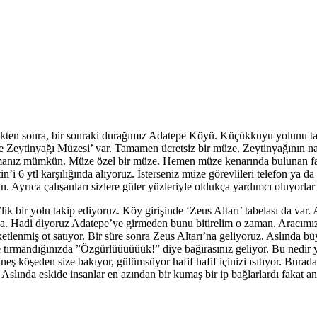
ikten sonra, bir sonraki durağımız Adatepe Köyü. Küçükkuyu yolunu takip
Zeytinyağı Müzesi’ var. Tamamen ücretsiz bir müze. Zeytinyağının nasıl
lmanız mümkün. Müze özel bir müze. Hemen müze kenarında bulunan fabri
n’i 6 ytl karşılığında alıyoruz. İsterseniz müze görevlileri telefon ya da
Ayrıca çalışanları sizlere güler yüzleriyle oldukça yardımcı oluyorlar ç
 bir yolu takip ediyoruz. Köy girişinde ‘Zeus Altarı’ tabelası da var. 
ika. Hadi diyoruz Adatepe’ye girmeden bunu bitirelim o zaman. Aracımı
etlenmiş ot satıyor. Bir süre sonra Zeus Altarı’na geliyoruz. Aslında bü
e tırmandığınızda ”Özgürlüüüüüük!” diye bağırasınız geliyor. Bu nedir
ş köşeden size bakıyor, gülümsüyor hafif hafif içinizi ısıtıyor. Burada
lında eskide insanlar en azından bir kumaş bir ip bağlarlardı fakat anl