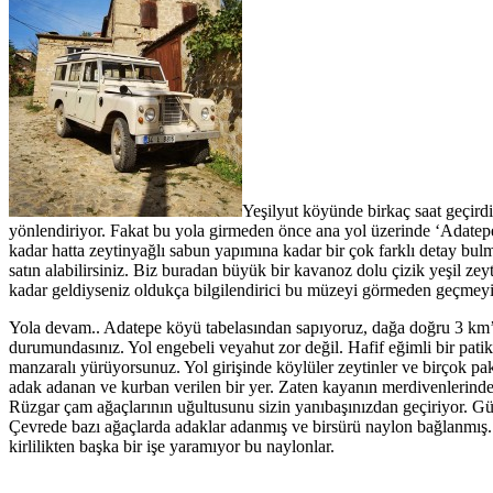
Yeşilyut köyünde birkaç saat geçird
yönlendiriyor. Fakat bu yola girmeden önce ana yol üzerinde ‘Adatepe 
kadar hatta zeytinyağlı sabun yapımına kadar bir çok farklı detay bu
satın alabilirsiniz. Biz buradan büyük bir kavanoz dolu çizik yeşil zeyti
kadar geldiyseniz oldukça bilgilendirici bu müzeyi görmeden geçmeyin. 
Yola devam.. Adatepe köyü tabelasından sapıyoruz, dağa doğru 3 km’lik
durumundasınız. Yol engebeli veyahut zor değil. Hafif eğimli bir pat
manzaralı yürüyorsunuz. Yol girişinde köylüler zeytinler ve birçok pak
adak adanan ve kurban verilen bir yer. Zaten kayanın merdivenlerind
Rüzgar çam ağaçlarının uğultusunu sizin yanıbaşınızdan geçiriyor. Güne
Çevrede bazı ağaçlarda adaklar adanmış ve birsürü naylon bağlanmış. As
kirlilikten başka bir işe yaramıyor bu naylonlar.