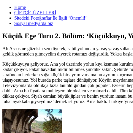
Home
ÇİFTÇİGÜZELLERİ
Sitedeki Fotoğraflar İle İlgili ‘Önemli!’
Sosyal medya’da biz
Küçük Ege Turu 2. Bölüm: ‘Küçükkuyu, Ye
Ah Assos ne güzelsin sen diyerek, sahil yolundan yavaş yavaş sallan
geldik görmeden gitmeyelim diyerek rotamızı değiştirdik. Yoksa başlan
Küçükkuyuya geliyoruz. Ana yol üzerinde yolun kıyı kısmına kurulmuş ti
kadar çıkıyor. Fakat havadan mıdır bilinmez şimdilik sakin. Şehirde 
tarafından ilerlerken sağa küçük bir ayrım var ama bu ayrımı kaçırmanı
ulaşıyorsunuz. Yol burada parke taşlara dönüşüyor. Köyün meydanına çı
Televizyonlarda oldukça fazla tanıtıldığından çok popüler. Evlerin hep
dahil. Ama bu fiyatlara muhteşem bir oksijen ve mimari dahil. Tüm kö
dikkat çekiyor. Siyah camlar, büyük jipler ve benim yurdum insanı bu 
rahat ayakkabı giyseydiniz’ demek istiyoruz. Ama haklı. Türkiye’yi sa