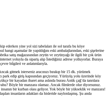
 ederken yine yol sizi tabelaları ile sol tarafa bu köye
 hangi aşamalar ile yapıldığını eski ambalajlarından, eski şişelerine
ka satış mağazasından zeytin ve zeytinyağı ile ilgili bir çok ürün
 internet yoluyla da sipariş alıp İstediğiniz adrese yolluyorlar. Buraya
evre bilgileri ve anlatımlarıyla.
Ancak gitmek isterseniz aracınızı bırakıp bir 15 dk. yürümek
zı park edip giriş kapısından geçiyoruz. Yürüyüş yolu üzerinde köy
yükçe bir kayadan ibaret ama aslında burası Antik çağ’da tanrılara
 yahu? Böyle bir manzara olamaz. Ancak filmlerde olur diyorsunuz.
 insanın bir kurban olası geliyor. Yok böyle bir yükseklik ve manzara!
aşılan insanların adakları da hisleride naylonlaşmış. Şu anda