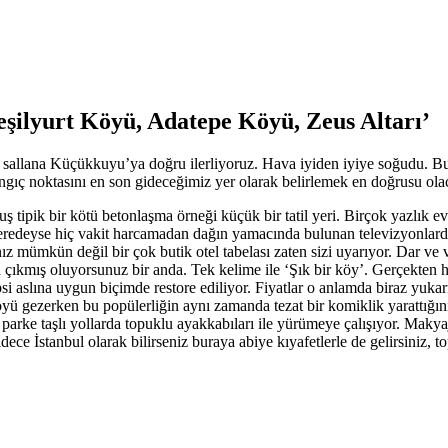
şilyurt Köyü, Adatepe Köyü, Zeus Altarı’
a sallana Küçükkuyu’ya doğru ilerliyoruz. Hava iyiden iyiye soğudu. B
gıç noktasını en son gideceğimiz yer olarak belirlemek en doğrusu olaca
pik bir kötü betonlaşma örneği küçük bir tatil yeri. Birçok yazlık ev v
neredeyse hiç vakit harcamadan dağın yamacında bulunan televizyonlard
z mümkün değil bir çok butik otel tabelası zaten sizi uyarıyor. Dar ve v
kmış oluyorsunuz bir anda. Tek kelime ile ‘Şık bir köy’. Gerçekten har
si aslına uygun biçimde restore ediliyor. Fiyatlar o anlamda biraz yukarı
yü gezerken bu popülerliğin aynı zamanda tezat bir komiklik yarattığını
parke taşlı yollarda topuklu ayakkabıları ile yürümeye çalışıyor. Maky
dece İstanbul olarak bilirseniz buraya abiye kıyafetlerle de gelirsiniz