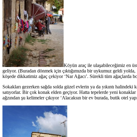
Köyün araç ile ulaşabileceğimiz en üst
geliyor. (Buradan dönmek için çıktığımızda bir uykumuz geldi yolda, g
köşede dikkatimiz ağaç çekiyor ‘Nar Ağacı’. Sürekli tüm ağaçlarda bo
Sokakları gezerken sağda solda güzel evlerin ya da yıkıntı halindeki kö
satıyorlar. Bir çok konak elden geçiyor. Hatta tepelerde yeni konaklar
ağzından şu kelimeler çıkıyor ‘Alacaksın bir ev burada, butik otel yapı